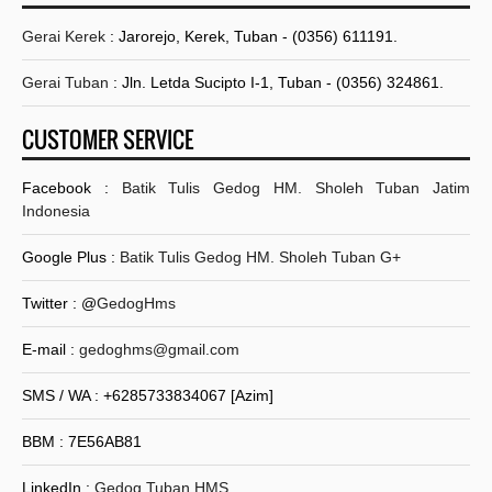
Gerai Kerek
: Jarorejo, Kerek, Tuban - (0356) 611191.
Gerai Tuban
: Jln. Letda Sucipto I-1, Tuban - (0356) 324861.
CUSTOMER SERVICE
Facebook :
Batik Tulis Gedog HM. Sholeh Tuban Jatim
Indonesia
Google Plus :
Batik Tulis Gedog HM. Sholeh Tuban G+
Twitter : @
GedogHms
E-mail :
gedoghms@gmail.com
SMS / WA : +6285733834067 [Azim]
BBM : 7E56AB81
LinkedIn :
Gedog Tuban HMS